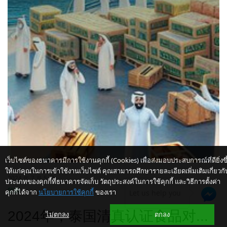
เว็บไซต์ของธนาคารมีการใช้งานคุกกี้ (Cookies) เพื่อส่งมอบประสบการณ์ที่ดียิ่งขึ
ให้แก่คุณในการเข้าใช้งานเว็บไซต์ คุณสามารถศึกษารายละเอียดเพิ่มเติมเกี่ยวกั
2024 年 7 月 5 日
ประเภทของคุกกี้ที่ธนาคารจัดเก็บ วัตถุประสงค์ในการใช้คุกกี้ และวิธีการตั้งค่า
贸易
คุกกี้ได้จาก
นโยบายการใช้คุกกี้
ของเรา
Let us help you
2024年，泰国清真认证食品对...
ไม่ตกลง
ตกลง